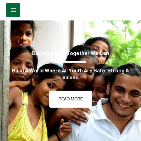
Because Only Togethe
Build A World Where All Youth A
Valued
READ MORE